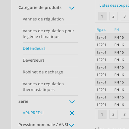
Listes des soupa
Catégorie de produits
1
2
3
Vannes de régulation
Figure
PN
Vannes de régulation pour
le génie climatique
12701
PN 16
12701
PN 16
Détendeurs
12701
PN 16
Déverseurs
12701
PN 16
12701
PN 16
Robinet de décharge
12701
PN 16
12701
PN 16
Vannes de régulation
thermostatiques
12701
PN 16
12701
PN 16
Série
12701
PN 16
ARI-PREDU
1
2
3
Pression nominale / ANSI