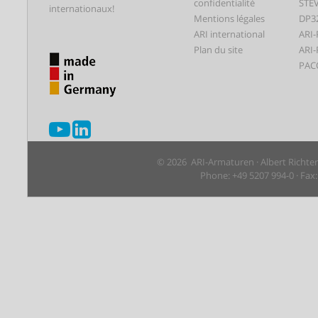
confidentialité
STEV
internationaux!
Mentions légales
DP3
ARI international
ARI-
Plan du site
ARI-
PAC
© 2026 ARI-Armaturen · Albert Richte
Phone: +49 5207 994-0 · Fax: