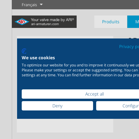
Français
Produits
M
AR
Privacy p
We use cookies
Déten
To optimize our website for you and to improve it continuously we us
Please make your settings or accept the suggested setting. You can
Industrie
Nouveautés
Régulation
Chimie
Digital Service
Sectionneme
settings at any time. You can find further information in our data pro
20 000 produits pour
200 000 variantes pour la
Votre partenaire de serv
l’industrie – Des systèmes
chimie – Des solutions
Plus d'information
Plus d'information
Plus d'informati
pour les applications
parfaitement coordonnées
Accept all
industrielles les plus
en fonction de vos besoins
variées
individuels
Deny
Configu
Plus d'information
Plus d'information
Plus d'information