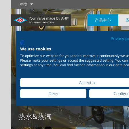
中文
产品中心
Privacy p
We use cookies
To optimize our website for you and to improve it continuously we us
Please make your settings or accept the suggested setting. You can
settings at any time. You can find further information in our data pro
工业制程
最新产品
控制
化学工程
截断
20,000种产品可灵活应用于工
200,000种型号可应用于化学
业应用系统
工程领域，产品解决方案可满
了解更多
了解更多
了解更多
Accept all
足您个性化的定制需求
Deny
Configu
了解更多
了解更多
热水&蒸汽