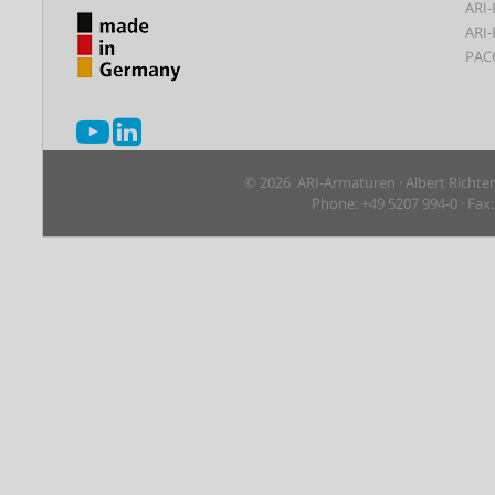
ARI-
ARI-
PAC
© 2026 ARI-Armaturen · Albert Richte
Phone: +49 5207 994-0 · Fax: