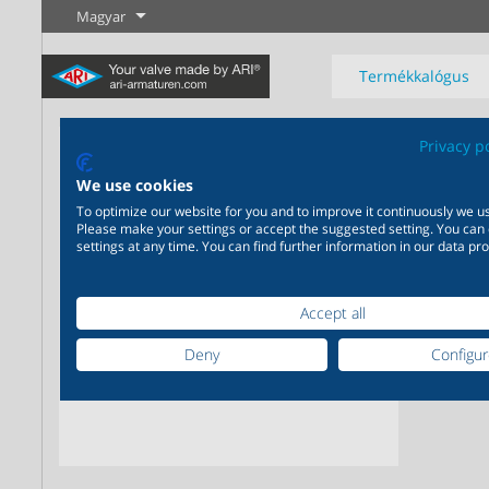
Magyar
Termékkalógus
PR
Privacy p
We use cookies
ARI-P
To optimize our website for you and to improve it continuously we us
Please make your settings or accept the suggested setting. You can
settings at any time. You can find further information in our data pro
Ipar
Új termékek
Szabályozás
Vegyipar
Elzárás
Széleskörű alkalmazhatóság
Igény szerinti, egymásra
Tudjon meg
Tudjon meg
Tudjon meg
ipari felhasználásra 20.000
épülő, egymást kiegészítő
Accept all
többet
többet
többet
termék az ipar számára
termékmegoldások 200.000
változat a vegyipar számára
Deny
Configu
Tudjon meg többet
Tudjon meg többet