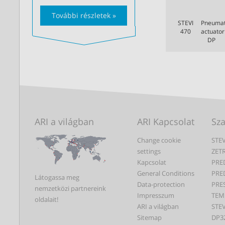
További részletek »
STEVI
Pneumat
470
actuator
DP
ARI a világban
ARI Kapcsolat
Sz
Change cookie
STEV
settings
ZET
Kapcsolat
PRE
General Conditions
PRE
Látogassa meg
Data-protection
PRE
nemzetközi partnereink
Impresszum
TEM
oldalait!
ARI a világban
STEV
Sitemap
DP3