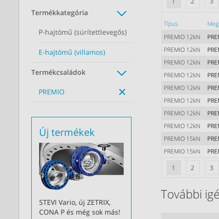
1
2
3
Termékkategória
Típus
Meg
P-hajtómű (sürítettlevegős)
PREMIO 12kN
PRE
PREMIO 12kN
PRE
E-hajtómű (villamos)
PREMIO 12kN
PRE
Termékcsaládok
PREMIO 12kN
PRE
PREMIO 12kN
PRE
PREMIO
PREMIO 12kN
PRE
PREMIO 12kN
PRE
PREMIO 12kN
PRE
Új termékek
PREMIO 15kN
PRE
PREMIO 15kN
PRE
1
2
3
További igé
STEVI Vario, új ZETRIX,
CONA P és még sok más!