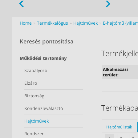
Home
Termékkalógus
Hajtóművek
E-hajtómű (villa
Keresés pontosítása
Termékjel
Működési tartomány
Alkalmazási
Szabályozó
terület:
Elzáró
Biztonsági
Termékada
Kondenzleválasztó
Hajtóművek
Hajtóműlisták
Rendszer