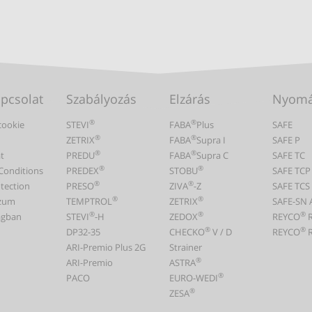
apcsolat
Szabályozás
Elzárás
Nyomá
®
®
cookie
STEVI
FABA
Plus
SAFE
®
®
ZETRIX
FABA
Supra I
SAFE P
®
®
t
PREDU
FABA
Supra C
SAFE TC
®
®
Conditions
PREDEX
STOBU
SAFE TCP
®
®
tection
PRESO
ZIVA
-Z
SAFE TCS
®
®
zum
TEMPTROL
ZETRIX
SAFE-SN 
®
®
®
lágban
STEVI
-H
ZEDOX
REYCO
®
®
DP32-35
CHECKO
V / D
REYCO
R
ARI-Premio Plus 2G
Strainer
®
ARI-Premio
ASTRA
®
PACO
EURO-WEDI
®
ZESA