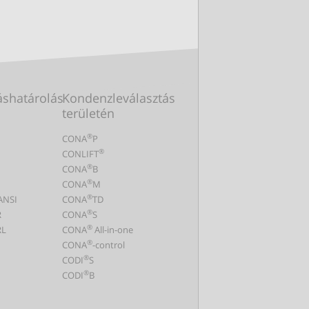
shatárolás
Kondenzleválasztás
területén
®
CONA
P
®
CONLIFT
®
CONA
B
®
CONA
M
®
ANSI
CONA
TD
®
R
CONA
S
®
L
CONA
All-in-one
®
CONA
-control
®
CODI
S
®
CODI
B