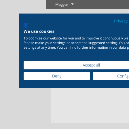
Magyar
Privacy 
We use cookies
To optimize our website for you and to improve it continuously we
Please make your settings or accept the suggested setting. You 
settings at any time. You can find further information in our data p
Accept all
Ipar
Új termékek
Szabályozás
Vegyipa
Széleskörű alkalmazhatóság
Igény szer
Deny
Config
Tudjon meg
Tudjon meg
ipari felhasználásra 20.000
épülő, eg
többet
többet
termék az ipar számára
termékme
változat 
Tudjon meg többet
Tudjo