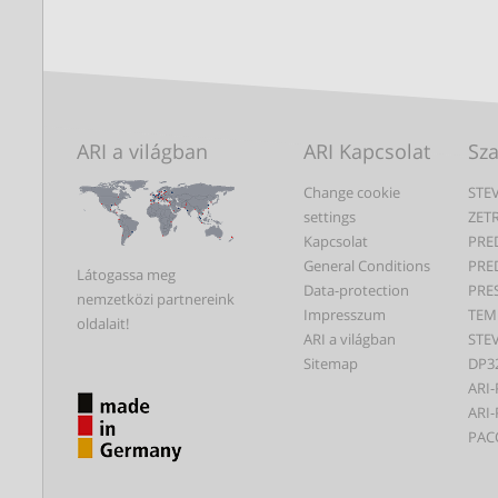
ARI a világban
ARI Kapcsolat
Sz
Change cookie
STEV
settings
ZET
Kapcsolat
PRE
General Conditions
PRE
Látogassa meg
Data-protection
PRE
nemzetközi partnereink
Impresszum
TEM
oldalait!
ARI a világban
STEV
Sitemap
DP3
ARI-
ARI-
PAC