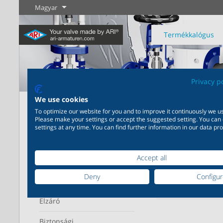
Magyar
Termékkalógus
Privacy p
We use cookies
Home
Termékkalógus
Szabályozó
Hőmérsékletszab
To optimize our website for you and to improve it continuously we us
Ipar
Új termékek
Szabályozás
Vegyipar
Elzárás
Please make your settings or accept the suggested setting. You can
settings at any time. You can find further information in our data pro
Széleskörű alkalmazhatóság
Igény szerinti, egymásra
Keresés pontosítása
Tudjon meg
Tudjon meg
Tudjon meg
ipari felhasználásra 20.000
épülő, egymást kiegészítő
Termékcsa
többet
többet
többet
termék az ipar számára
termékmegoldások 200.000
Accept all
változat a vegyipar számára
Működési tartomány
Deny
Configu
Szabályozó
Kijelölt
6
találatok m
Tudjon meg többet
Tudjon meg többet
Elzáró
Biztonsági