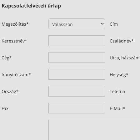
Kapcsolatfelvételi űrlap
Megszólítás
*
Cím
Keresztnév
*
Családnév
*
Cég
*
Utca, házszám
Irányítószám
*
Helység
*
Ország
*
Telefon
Fax
E-Mail
*