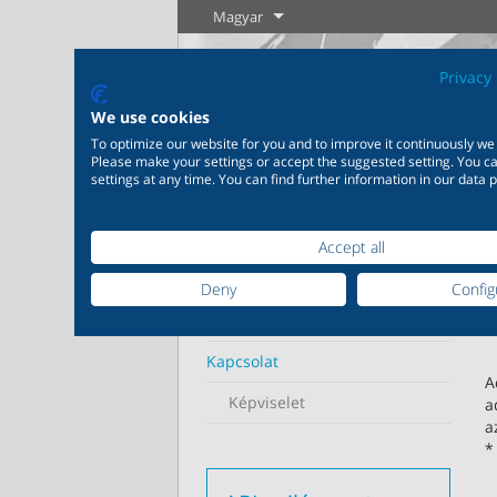
Magyar
Privacy 
We use cookies
To optimize our website for you and to improve it continuously we
Please make your settings or accept the suggested setting. You 
settings at any time. You can find further information in our data p
Home
Kapcsolat
Accept all
Ipar
Új termékek
Szabályozás
Vegyipa
ARI
Széleskörű alkalmazhatóság
Igény szer
Deny
Config
Tudjon meg
Tudjon meg
ipari felhasználásra 20.000
épülő, eg
További információ
többet
többet
termék az ipar számára
termékme
változat 
Kapcsolat
A
Képviselet
a
Tudjon meg többet
Tudjo
a
*