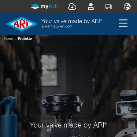
Home
»
Produkte
Your valve made by ARI
®