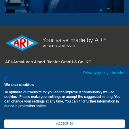
ARI-Armaturen Albert Richter GmbH & Co. KG
Mergelheide 56 – 60
Privacy policy
|
Imprint
D-33758 Schloß Holte-Stukenbrock
We use cookies
Telefon:
+49 5207 994-0
To optimize our website for you and to improve it continuously we use
cookies . Please make your settings or accept the suggested setting. You
Fax: +49 5207 994-297 / -298
can change your settings at any time. You can find further information in
E-Mail:
info.vertrieb@ari-armaturen.com
our data protection notice.
Accept all
AGB
Datenschutz
Impressum