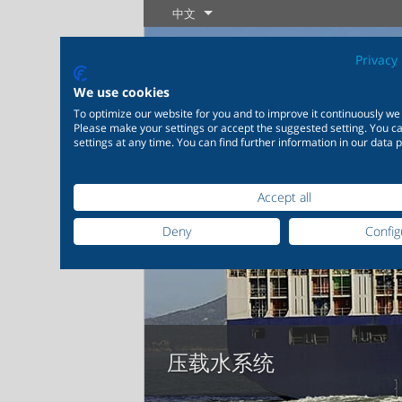
中文
Privacy 
We use cookies
To optimize our website for you and to improve it continuously we
Please make your settings or accept the suggested setting. You 
settings at any time. You can find further information in our data p
Accept all
工业制程
最新产品
控制
化学工程
Deny
Config
20,000种产品可灵活应用于工
200,00
业应用系统
工程领域，
了解更多
了解更多
足您个性化
了解更多
压载水系统