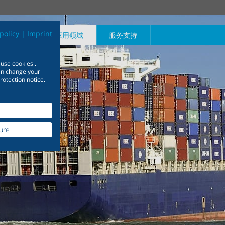
policy
|
Imprint
产品中心
应用领域
服务支持
 use cookies .
can change your
rotection notice.
截断
设备工程
安全
下载中心
船舶
蒸汽疏水
ure
0种型号可应用于化学
可靠的设备工程理念——从强
获取信息
具备资深船舶行业
产品解决方案可满
大的合作伙伴处获益
足于任何类型的船
了解更多
了解更多
了解更多
的定制需求
了解更多
了解更多
了解更多
了解更多