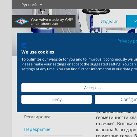
Русский
Изделия
Privacy p
We use cookies
To optimize our website for you and to improve it continuously we us
Home
Изделия
Перекрытие
Please make your settings or accept the suggested setting. You can
settings at any time. You can find further information in our data pro
Промышленность
Новые изделия
Регулировка
Химическая
Перекрыти
промышленность
20 000 изделий для
FABA – н
Уточнить параметры
промышленности
Подробнее
Подробнее
Подробнее
200 000 вариантов для
поиска
Accept all
герметичн
химической продукции
Deny
Configu
Рабочий диапазон
Сильфонные клапан
Подробнее
Подробнее
Регулировка
герметичности кла
отсечки". Высокая
Перекрытие
клапана благодаря
геометрии седла. 