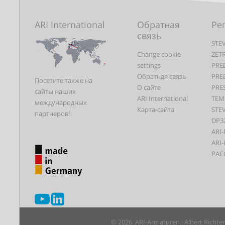
ARI International
Обратная
Ре
связь
STEV
Change cookie
ZET
settings
PRE
Обратная связь
PRE
Посетите также на
О сайте
PRE
сайты наших
ARI International
TEM
международных
Карта-сайта
STEV
партнеров!
DP3
ARI-
ARI-
PAC
© 2026 ARI-Armaturen · Albert Richte