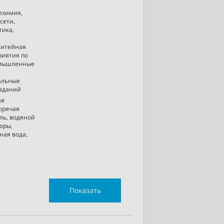
ехимия,
сети,
тика,
литейная
риятия по
ромышленные
альные
 зданий
ая
горячая
ль, водяной
оры,
ная вода,
Показать