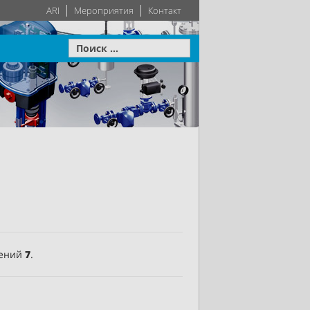
ARI
Мероприятия
Контакт
Приводы
ОВКВ
Системы
о высокий
60-летний опыт
остроении
разработки инженерных
Подробнее
Подробнее
технологий
дений
7
.
е
Подробнее