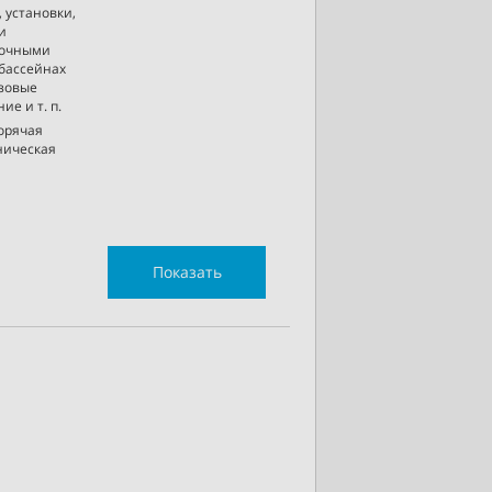
 установки,
и
сточными
 бассейнах
азовые
ие и т. п.
горячая
хническая
Показать