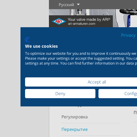
Русский
Privacy 
We use cookies
To optimize our website for you and to improve it continuously we
Please make your settings or accept the suggested setting. You 
settings at any time. You can find further information in our data p
Home
Изделия
Перекрытие
Зап
Промышленность
Новые изделия
Регулировка
Химиче
промыш
20 000 изделий для
Уточнить параметры
Accept all
промышленности
Подробнее
Подробнее
200 000 в
поиска
химическ
Deny
Config
Рабочий диапазон
П
Подробнее
По
Регулировка
Перекрытие