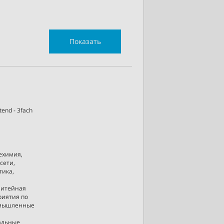
Показать
end - 3fach
ехимия,
сети,
тика,
литейная
риятия по
ромышленные
альные