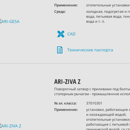
Применение:
отопительные установки
Среда:
холодная, подогретая и 
вода, питьевая вода, те
вода и т. п.
CAD
Технические паспорта
ARI-ZIVA Z
Поворотный затвор c приливами под болты
стопорным рычагом - промышленное испо
№ эл. класса:
37010301
Применение:
установки, работающие 
и охлаждающей водой,
отопительные установки,
работающие с питьевой 
технической водой, со 