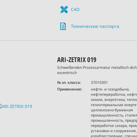
CAD
Технические паспорта
ARI-ZETRIX 019
Schweißenden Prozessarmatur metallisch dicht
exzentrisch
№ эл. класса:
37010301
Применение:
нефте- и газодобыча,
нефтепереработка, нефт
химия, энергетика, тепло
гелиотермальная энерге
целлюлозно-бумажная
промышленность, стале
промышленность, предп
переработке сахара, п
установки и сооружения,
кораблестроение, специ