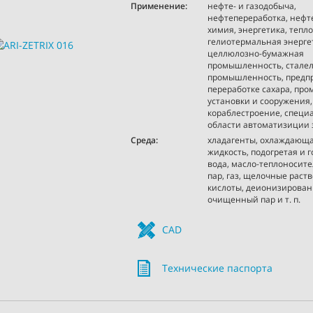
Применение:
нефте- и газодобыча,
нефтепереработка, нефт
химия, энергетика, тепло
гелиотермальная энерге
целлюлозно-бумажная
промышленность, стале
промышленность, предп
переработке сахара, п
установки и сооружения,
кораблестроение, специ
области автоматизиции
Среда:
хладагенты, охлаждающ
жидкость, подогретая и 
вода, масло-теплоносите
пар, газ, щелочные раств
кислоты, деионизирован
очищенный пар и т. п.
CAD
Технические паспорта