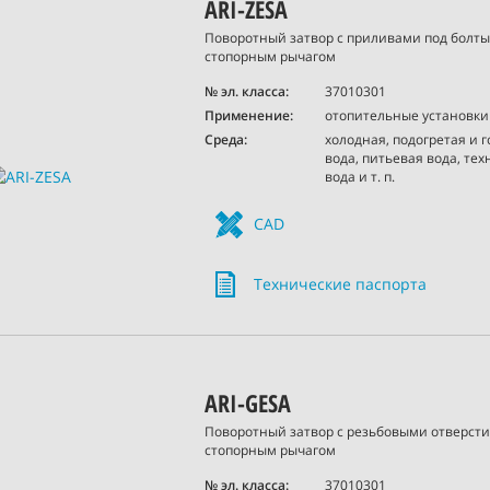
ARI-ZESA
Поворотный затвор c приливами под болты
стопорным рычагом
№ эл. класса:
37010301
Применение:
отопительные установки
Среда:
холодная, подогретая и 
вода, питьевая вода, те
вода и т. п.
CAD
Технические паспорта
ARI-GESA
Поворотный затвор с резьбовыми отверсти
стопорным рычагом
№ эл. класса:
37010301