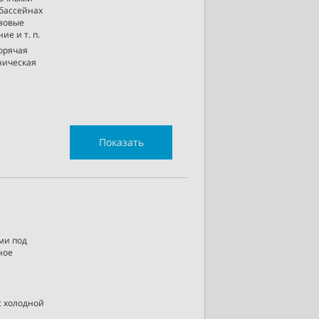
 бассейнах
азовые
ие и т. п.
горячая
хническая
Показать
ми под
ное
с холодной