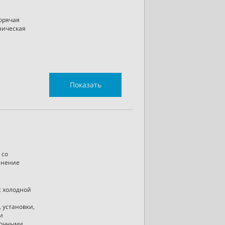
горячая
хническая
Показать
 со
лнение
с холодной
 установки,
и
сточными