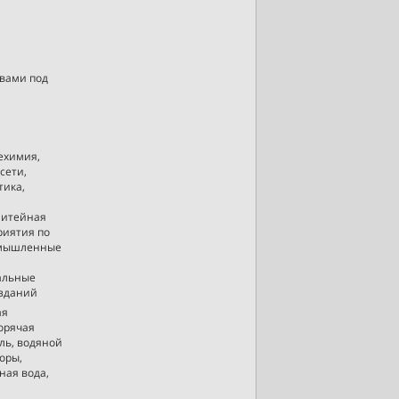
вами под
ехимия,
сети,
тика,
литейная
риятия по
ромышленные
альные
 зданий
ая
горячая
ль, водяной
оры,
ная вода,