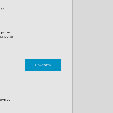
 со
горячая
хническая
Показать
ями со