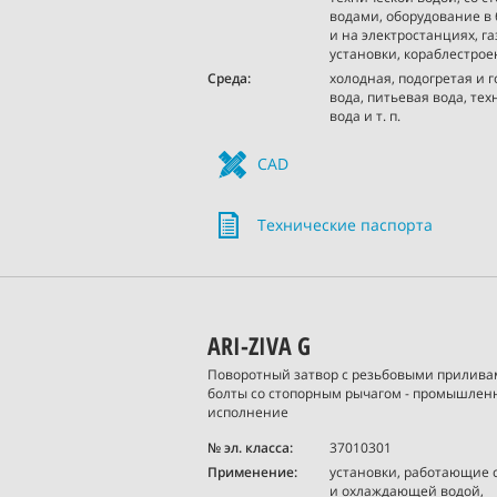
водами, оборудование в
и на электростанциях, г
установки, кораблестроен
Среда:
холодная, подогретая и 
вода, питьевая вода, те
вода и т. п.
CAD
Технические паспорта
ARI-ZIVA G
Поворотный затвор с резьбовыми прилива
болты со стопорным рычагом - промышлен
исполнение
№ эл. класса:
37010301
Применение:
установки, работающие 
и охлаждающей водой,