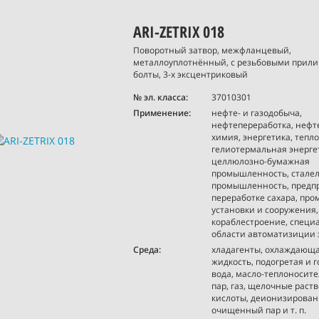
ARI-ZETRIX 018
Поворотный затвор, межфланцевый,
металлоуплотнённый, с резьбовыми прили
болты, 3-х эксцентриковый
№ эл. класса:
37010301
Применение:
нефте- и газодобыча,
нефтепереработка, нефт
химия, энергетика, тепло
гелиотермальная энерге
целлюлозно-бумажная
промышленность, стале
промышленность, предп
переработке сахара, п
установки и сооружения,
кораблестроение, специ
области автоматизиции
Среда:
хладагенты, охлаждающ
жидкость, подогретая и 
вода, масло-теплоносите
пар, газ, щелочные раств
кислоты, деионизирован
очищенный пар и т. п.