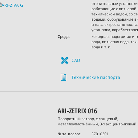
отопительные установки,
работающие с питьевой 
технической водой, со 
водами, оборудование в
и на электростанциях, г
установки, кораблестроен
Среда:
холодная, подогретая и 
вода, питьевая вода, те
вода и т. п.
CAD
Технические паспорта
ARI-ZETRIX 016
Поворотный затвор, фланцевый,
металлоуплотнённый, 3-х эксцентриковый
№ эл. класса:
37010301