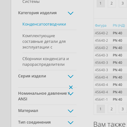
Системы
1
2
3
Категория изделия
Конденсатоотводчики
Фигура
PN (НД)
45640-2
PN 40
Комплектующие
45640-2
PN 40
составные детали для
эксплуатации с
45640-2
PN 40
45640-3
PN 40
Сборники конденсата и
45640-3
PN 40
парораспределители
45640-3
PN 40
Серия издели
45640-4
PN 40
45640-4
PN 40
45640-4
PN 40
Номинальное давление /
ANSI
45641-1
PN 40
1
2
3
Материал
Тип соединения
Вам также 