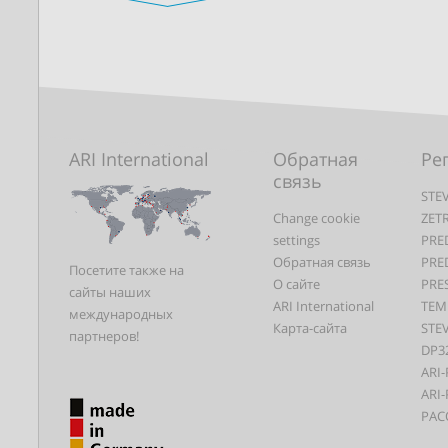
ARI International
Обратная
Ре
связь
STEV
Change cookie
ZET
settings
PRE
Обратная связь
PRE
Посетите также на
О сайте
PRE
сайты наших
ARI International
TEM
международных
Карта-сайта
STEV
партнеров!
DP3
ARI-
ARI-
PAC