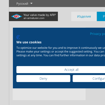
Русский
Изделия
Privacy p
Терм
We use cookies
To optimize our website for you and to improve it continuously we us
Please make your settings or accept the suggested setting. You can
Промышленность
Новые изделия
Регулировка
Химическая
Перекрыти
settings at any time. You can find further information in our data pro
промышленность
20 000 изделий для
промышленности
Подробнее
Подробнее
Подробнее
200 000 вариантов для
Accept all
химической продукции
Deny
Configu
Подробнее
Подробнее