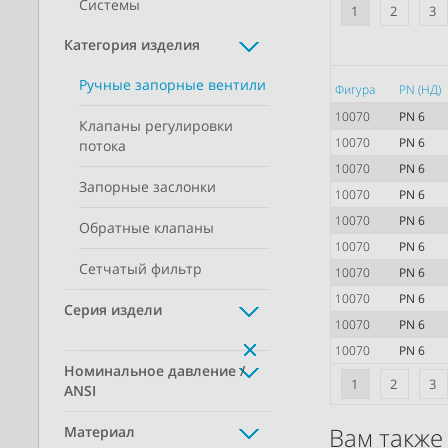
Системы
1
2
3
Категория изделия
Ручные запорные вентили
Фигура
PN (НД)
10070
PN 6
Клапаны регулировки
10070
PN 6
потока
10070
PN 6
Запорные заслонки
10070
PN 6
10070
PN 6
Обратные клапаны
10070
PN 6
Сетчатый фильтр
10070
PN 6
10070
PN 6
Серия издели
10070
PN 6
10070
PN 6
Номинальное давление /
1
2
3
ANSI
Вам также 
Материал