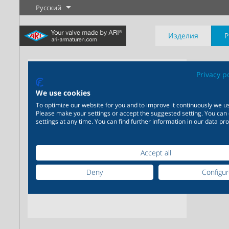
Русский
Изделия
Privacy p
Прох
14
We use cookies
To optimize our website for you and to improve it continuously we us
Please make your settings or accept the suggested setting. You can
Промышленность
Новые изделия
Регулировка
Химическая
Перекрыти
settings at any time. You can find further information in our data pro
промышленность
20 000 изделий для
промышленности
Подробнее
Подробнее
Подробнее
200 000 вариантов для
Accept all
химической продукции
Deny
Configu
Подробнее
Подробнее