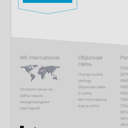
ARI International
Обратная
Ре
связь
STEV
Change cookie
ZET
settings
PRE
Обратная связь
PRE
Посетите также на
О сайте
PRE
сайты наших
ARI International
TEM
международных
Карта-сайта
STEV
партнеров!
DP3
ARI-
ARI-