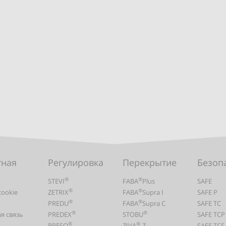
тная
Регулировка
Перекрытие
Безоп
®
®
STEVI
FABA
Plus
SAFE
®
®
cookie
ZETRIX
FABA
Supra I
SAFE P
®
®
PREDU
FABA
Supra C
SAFE TC
®
®
я связь
PREDEX
STOBU
SAFE TCP
®
®
PRESO
ZIVA
-Z
SAFE TCS