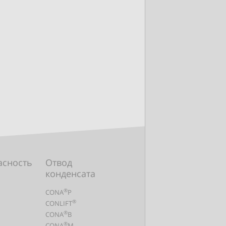
асность
Отвод
конденсата
®
CONA
P
®
CONLIFT
®
CONA
B
®
CONA
M