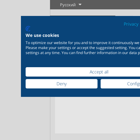
Русский
Privacy 
We use cookies
To optimize our website for you and to improve it continuously we
Please make your settings or accept the suggested setting. You 
settings at any time. You can find further information in our data p
Промышленность
Новые изделия
Регулировка
Химиче
Accept all
промыш
20 000 изделий для
Deny
Config
промышленности
Подробнее
Подробнее
200 000 в
химическ
Подробнее
По