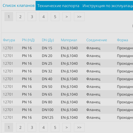
Список клапанов
Технические паспорта
Инструкция по эксплуатац
1
2
3
4
5
>
>>
Фигура
PN (НД)
DN (Ду)
Материал
Соединение
Форма
12701
PN 16
DN 15
EN-JL1040
Фланец
Проходн
12701
PN 16
DN 20
EN-JL1040
Фланец
Проходн
12701
PN 16
DN 25
EN-JL1040
Фланец
Проходн
12701
PN 16
DN 32
EN-JL1040
Фланец
Проходн
12701
PN 16
DN 40
EN-JL1040
Фланец
Проходн
12701
PN 16
DN 50
EN-JL1040
Фланец
Проходн
12701
PN 16
DN 65
EN-JL1040
Фланец
Проходн
12701
PN 16
DN 80
EN-JL1040
Фланец
Проходн
12701
PN 16
DN100
EN-JL1040
Фланец
Проходн
12701
PN 16
DN125
EN-JL1040
Фланец
Проходн
1
2
3
4
5
>
>>