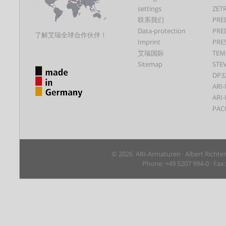
settings
ZET
联系我们
PRE
Data-protection
PRE
了解艾瑞全球合作伙伴！
Imprint
PRE
艾瑞国际
TEM
Sitemap
STEV
DP3
ARI-
ARI-
PAC
© 2026 ARI-Armaturen · Albert Richte
Phone: +49 5207 994-0 · Fax: