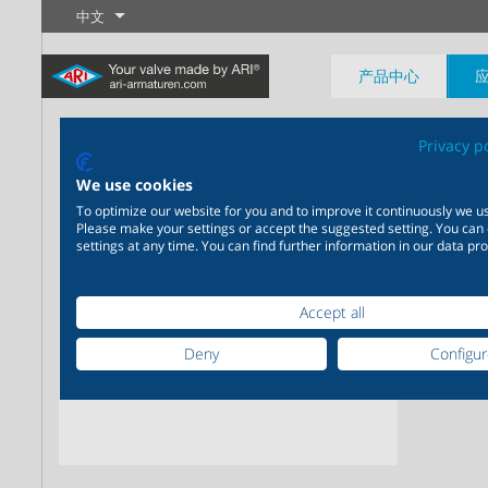
中文
产品中心
AR
Privacy p
We use cookies
美标全
To optimize our website for you and to improve it continuously we us
Please make your settings or accept the suggested setting. You can
settings at any time. You can find further information in our data pro
工业制程
最新产品
控制
化学工程
截断
20,000种产品可灵活应用于工
200,000种型号可应用于化学
业应用系统
工程领域，产品解决方案可满
了解更多
了解更多
了解更多
Accept all
足您个性化的定制需求
Deny
Configu
了解更多
了解更多