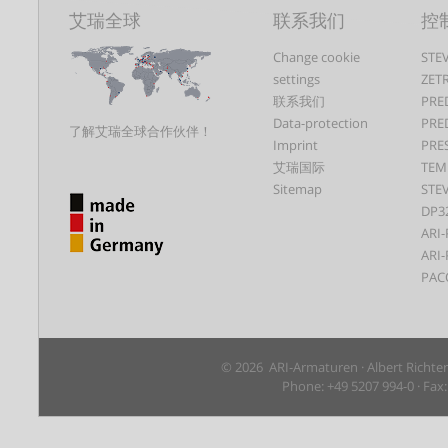
艾瑞全球
联系我们
控
Change cookie
STEV
settings
ZET
联系我们
PRE
Data-protection
PRE
了解艾瑞全球合作伙伴！
Imprint
PRE
艾瑞国际
TEM
Sitemap
STEV
DP3
ARI-
ARI-
PAC
© 2026 ARI-Armaturen · Albert Richte
Phone: +49 5207 994-0 · Fax: