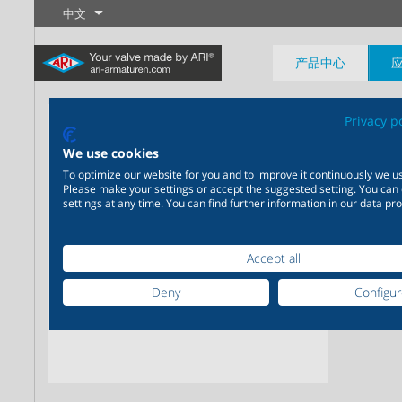
中文
产品中心
Privacy p
双金
We use cookies
To optimize our website for you and to improve it continuously we us
Please make your settings or accept the suggested setting. You can
settings at any time. You can find further information in our data pro
工业制程
最新产品
控制
化学工程
截断
20,000种产品可灵活应用于工
200,000种型号可应用于化学
业应用系统
工程领域，产品解决方案可满
了解更多
了解更多
了解更多
Accept all
足您个性化的定制需求
Deny
Configu
了解更多
了解更多