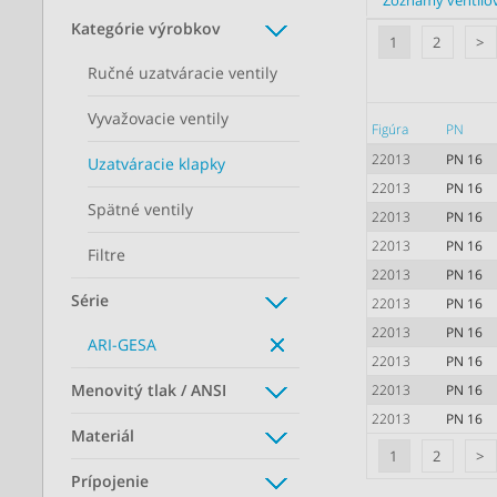
Zoznamy ventilo
Kategórie výrobkov
1
2
>
Ručné uzatváracie ventily
Vyvažovacie ventily
Figúra
PN
22013
PN 16
Uzatváracie klapky
22013
PN 16
Spätné ventily
22013
PN 16
22013
PN 16
Filtre
22013
PN 16
Série
22013
PN 16
22013
PN 16
ARI-GESA
22013
PN 16
Menovitý tlak / ANSI
22013
PN 16
22013
PN 16
Materiál
1
2
>
Prípojenie