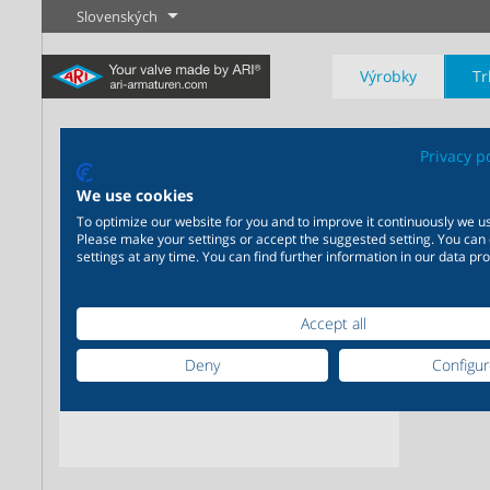
Slovenských
Výrobky
Tr
AR
Privacy p
We use cookies
Uzatv
To optimize our website for you and to improve it continuously we us
Please make your settings or accept the suggested setting. You can
Priemysel
Novinky
Regulácia
Chémia
Uzatvárani
settings at any time. You can find further information in our data pro
20 000 výrobkov pre
200 000 variant pre chémiu
priemysel - Váš flexibilný
- Výrobné riešenia šité na
Accept all
systém pre priemyselné
mieru Vašim individuálnym
Zistiť viac
Zistiť viac
Zistiť viac
aplikácie
požiadavkám
Deny
Configu
Zistiť viac
Zistiť viac