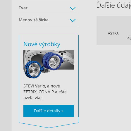
Ďaľšie údaje
Tvar
Menovitá šírka
ASTRA
4
Nové výrobky
STEVI Vario, a nové
ZETRIX, CONA P a ešte
oveľa viac!
Daľšie detaily »