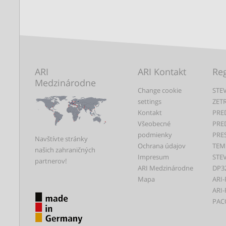
ARI
ARI Kontakt
Reg
Medzinárodne
Change cookie
STEV
settings
ZET
Kontakt
PRE
Všeobecné
PRE
podmienky
PRE
Navštívte stránky
Ochrana údajov
TEM
našich zahraničných
Impresum
STEV
partnerov!
ARI Medzinárodne
DP3
Mapa
ARI-
ARI-
PAC