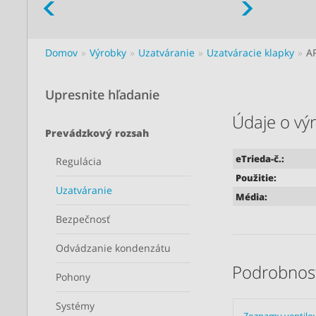
Domov
Výrobky
Uzatváranie
Uzatváracie klapky
A
Upresnite hľadanie
Údaje o vý
Prevádzkový rozsah
eTrieda-č.:
Regulácia
Použitie:
Uzatváranie
Média:
Bezpečnosť
Odvádzanie kondenzátu
Podrobnost
Pohony
Systémy