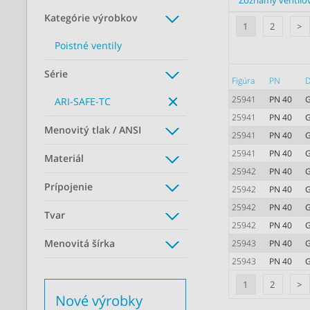
Zoznamy ventilo
Kategórie výrobkov
1
2
>
Poistné ventily
Série
Figúra
PN
25941
PN 40
G
ARI-SAFE-TC
25941
PN 40
G
Menovitý tlak / ANSI
25941
PN 40
G
25941
PN 40
Materiál
25942
PN 40
G
Prípojenie
25942
PN 40
G
25942
PN 40
G
Tvar
25942
PN 40
Menovitá šírka
25943
PN 40
G
25943
PN 40
G
1
2
>
Nové výrobky