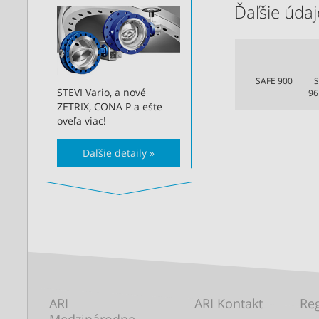
Ďaľšie údaje
SAFE 900
S
STEVI Vario, a nové
96
ZETRIX, CONA P a ešte
oveľa viac!
Daľšie detaily »
ARI
ARI Kontakt
Reg
Medzinárodne