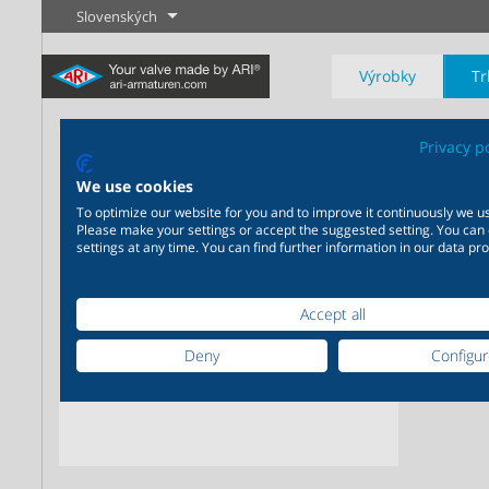
Slovenských
Výrobky
Tr
AR
Privacy p
We use cookies
Poist
To optimize our website for you and to improve it continuously we us
zdvíh
Please make your settings or accept the suggested setting. You can
settings at any time. You can find further information in our data pro
Priemysel
Novinky
Regulácia
Chémia
Uzatvárani
20 000 výrobkov pre
200 000 variant pre chémiu
priemysel - Váš flexibilný
- Výrobné riešenia šité na
Accept all
systém pre priemyselné
mieru Vašim individuálnym
Zistiť viac
Zistiť viac
Zistiť viac
aplikácie
požiadavkám
Deny
Configu
Zistiť viac
Zistiť viac