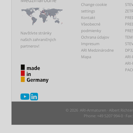
Change cookie
STEV
settings
ZET
Kontakt
PRE
Všeobecné
PRE
podmienky
PRE
Navštívte stránky
Ochrana údajov
TEM
našich zahraničných
Impresum
STEV
partnerov!
ARI Medzinárodne
DP3
Mapa
ARI-
ARI-
PAC
© 2026 ARI-Armaturen · Albert Richte
Phone: +49 5207 994-0 · Fax: