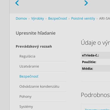
Domov
Výrobky
Bezpečnosť
Poistné ventily
ARI-S
Upresnite hľadanie
Údaje o vý
Prevádzkový rozsah
eTrieda-č.:
Regulácia
Použitie:
Uzatváranie
Média:
Bezpečnosť
Odvádzanie kondenzátu
Podrobnost
Pohony
Systémy