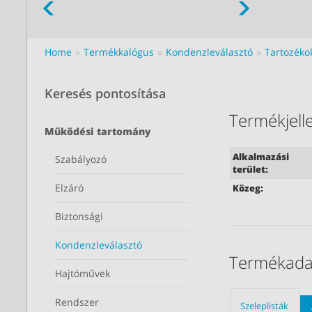
Home
Termékkalógus
Kondenzleválasztó
Tartozéko
Keresés pontosítása
Termékjell
Működési tartomány
Alkalmazási
Szabályozó
terület:
Elzáró
Közeg:
Biztonsági
Kondenzleválasztó
Termékada
Hajtóművek
Rendszer
Szeleplisták