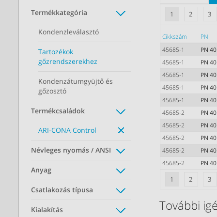
Termékkategória
1
2
3
Kondenzleválasztó
Cikkszám
PN
45685-1
PN 40
Tartozékok
gőzrendszerekhez
45685-1
PN 40
45685-1
PN 40
Kondenzátumgyüjtő és
45685-1
PN 40
gőzosztó
45685-1
PN 40
Termékcsaládok
45685-2
PN 40
45685-2
PN 40
ARI-CONA Control
45685-2
PN 40
Névleges nyomás / ANSI
45685-2
PN 40
45685-2
PN 40
Anyag
1
2
3
Csatlakozás típusa
További igé
Kialakítás