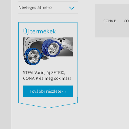
Névleges átmérő
CONA B
CO
Új termékek
STEVI Vario, új ZETRIX,
CONA P és még sok más!
További részletek »