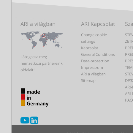
ARI a világban
ARI Kapcsolat
Sz
Change cookie
STEV
settings
ZET
Kapcsolat
PRE
General Conditions
PRE
Látogassa meg
Data-protection
PRE
nemzetközi partnereink
Impresszum
TEM
oldalait!
ARI a világban
STEV
Sitemap
DP3
ARI-
ARI-
PAC