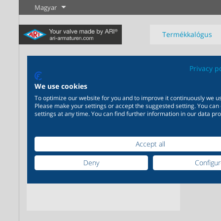
Magyar
Termékkalógus
AR
Privacy p
We use cookies
Felüg
To optimize our website for you and to improve it continuously we us
Please make your settings or accept the suggested setting. You can
Ipar
Új termékek
Szabályozás
Vegyipar
Elzárás
settings at any time. You can find further information in our data pro
Széleskörű alkalmazhatóság
Igény szerinti, egymásra
Tudjon meg
Tudjon meg
Tudjon meg
ipari felhasználásra 20.000
épülő, egymást kiegészítő
többet
többet
többet
Accept all
termék az ipar számára
termékmegoldások 200.000
változat a vegyipar számára
Deny
Configu
Tudjon meg többet
Tudjon meg többet