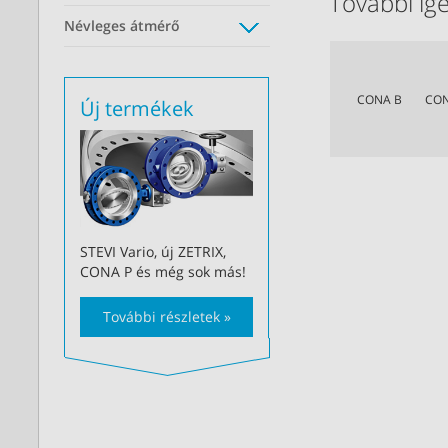
További igé
Névleges átmérő
CONA B
CO
Új termékek
STEVI Vario, új ZETRIX,
CONA P és még sok más!
További részletek »