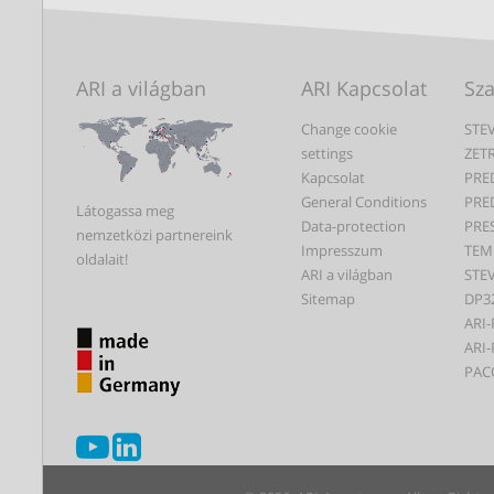
ARI a világban
ARI Kapcsolat
Sz
Change cookie
STEV
settings
ZET
Kapcsolat
PRE
General Conditions
PRE
Látogassa meg
Data-protection
PRE
nemzetközi partnereink
Impresszum
TEM
oldalait!
ARI a világban
STEV
Sitemap
DP3
ARI-
ARI-
PAC