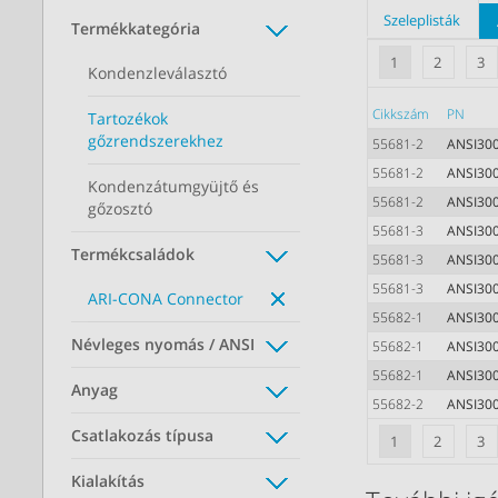
Szeleplisták
Termékkategória
1
2
3
Kondenzleválasztó
Cikkszám
PN
Tartozékok
gőzrendszerekhez
55681-2
ANSI30
55681-2
ANSI30
Kondenzátumgyüjtő és
55681-2
ANSI30
gőzosztó
55681-3
ANSI30
Termékcsaládok
55681-3
ANSI30
55681-3
ANSI30
ARI-CONA Connector
55682-1
ANSI30
Névleges nyomás / ANSI
55682-1
ANSI30
55682-1
ANSI30
Anyag
55682-2
ANSI30
Csatlakozás típusa
1
2
3
Kialakítás