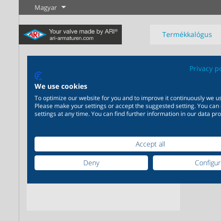
Magyar
Termékkalógus
AR
Privacy p
We use cookies
Rends
To optimize our website for you and to improve it continuously we us
Please make your settings or accept the suggested setting. You can
Ipar
Új termékek
Szabályozás
Vegyipar
Elzárás
settings at any time. You can find further information in our data pro
Széleskörű alkalmazhatóság
Igény szerinti, egymásra
Tudjon meg
Tudjon meg
Tudjon meg
ipari felhasználásra 20.000
épülő, egymást kiegészítő
többet
többet
többet
Accept all
termék az ipar számára
termékmegoldások 200.000
változat a vegyipar számára
Deny
Configu
Tudjon meg többet
Tudjon meg többet