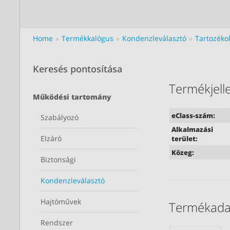
Home
Termékkalógus
Kondenzleválasztó
Tartozéko
Keresés pontosítása
Termékjel
Működési tartomány
eClass-szám:
Szabályozó
Alkalmazási
Elzáró
terület:
Közeg:
Biztonsági
Kondenzleválasztó
Hajtóművek
Termékada
Rendszer