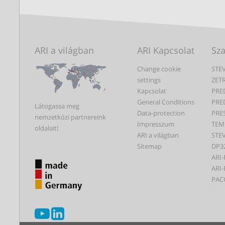
ARI a világban
ARI Kapcsolat
Sz
Change cookie
STEV
settings
ZET
Kapcsolat
PRE
General Conditions
PRE
Látogassa meg
Data-protection
PRE
nemzetközi partnereink
Impresszum
TEM
oldalait!
ARI a világban
STEV
Sitemap
DP3
ARI-
ARI-
PAC