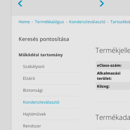
Home
Termékkalógus
Kondenzleválasztó
Tartozéko
Keresés pontosítása
Termékjell
Működési tartomány
eClass-szám:
Szabályozó
Alkalmazási
Elzáró
terület:
Közeg:
Biztonsági
Kondenzleválasztó
Hajtóművek
Termékada
Rendszer