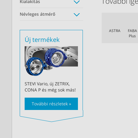
További igé
Kialakítás
Névleges átmérő
ASTRA
FABA
Plus
Új termékek
STEVI Vario, új ZETRIX,
CONA P és még sok más!
További részletek »