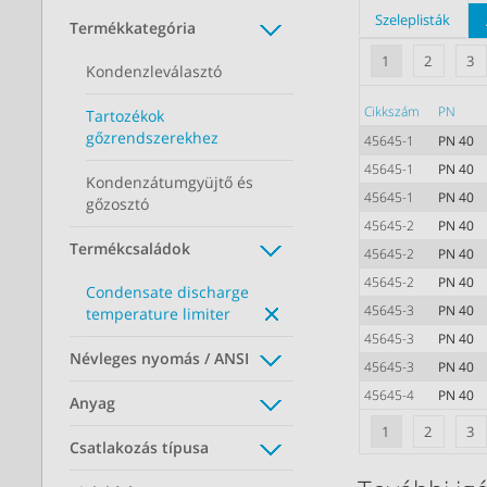
Szeleplisták
Termékkategória
1
2
3
Kondenzleválasztó
Cikkszám
PN
Tartozékok
gőzrendszerekhez
45645-1
PN 40
45645-1
PN 40
Kondenzátumgyüjtő és
45645-1
PN 40
gőzosztó
45645-2
PN 40
Termékcsaládok
45645-2
PN 40
45645-2
PN 40
Condensate discharge
45645-3
PN 40
temperature limiter
45645-3
PN 40
Névleges nyomás / ANSI
45645-3
PN 40
45645-4
PN 40
Anyag
1
2
3
Csatlakozás típusa