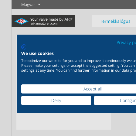
Magyar
Termékkalógus
Co
Privacy p
We use cookies
Konde
To optimize our website for you and to improve it continuously we us
Please make your settings or accept the suggested setting. You can
Ipar
Új termékek
Szabályozás
Vegyipar
Elzárás
settings at any time. You can find further information in our data pro
Széleskörű alkalmazhatóság
Igény szerinti, egymásra
Tudjon meg
Tudjon meg
Tudjon meg
ipari felhasználásra 20.000
épülő, egymást kiegészítő
többet
többet
többet
Accept all
termék az ipar számára
termékmegoldások 200.000
változat a vegyipar számára
Deny
Configu
Tudjon meg többet
Tudjon meg többet