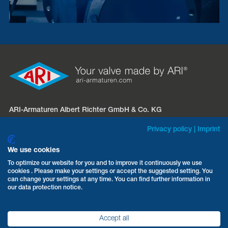
ARI-Armaturen Albert Richter GmbH & Co. KG
Mergelheide 56 – 60
Privacy policy
|
Imprint
D-33758 Schloß Holte-Stukenbrock
We use cookies
Telefon:
+49 5207 994-0
To optimize our website for you and to improve it continuously we use
cookies . Please make your settings or accept the suggested setting. You
Fax: +49 5207 994-297 / -298
can change your settings at any time. You can find further information in
E-Mail:
info.vertrieb@ari-armaturen.com
our data protection notice.
Accept all
AGB
Datenschutz
Impressum