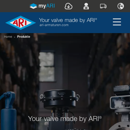
Home
»
Produkte
Your valve made by ARI
®