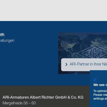
ff:
tellungen
ARI-Partner in Ihrer N
We use 
To optimiz
Please ma
ARI-Armaturen Albert Richter GmbH & Co. KG
T
settings a
Mergelheide 56 – 60
F