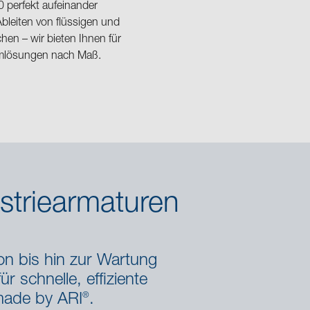
 perfekt aufeinander
leiten von flüssigen und
en – wir bieten Ihnen für
temlösungen nach Maß.
ustriearmaturen
on bis hin zur Wartung
r schnelle, effiziente
®
 made by ARI
.