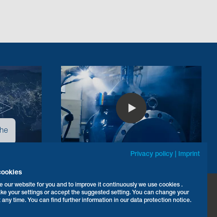
ähe
Privacy policy
|
Imprint
cookies
e our website for you and to improve it continuously we use cookies .
ke your settings or accept the suggested setting. You can change your
elefon:
+49 5207 994-0
t any time. You can find further information in our data protection notice.
ax: +49 5207 994-297 / -298