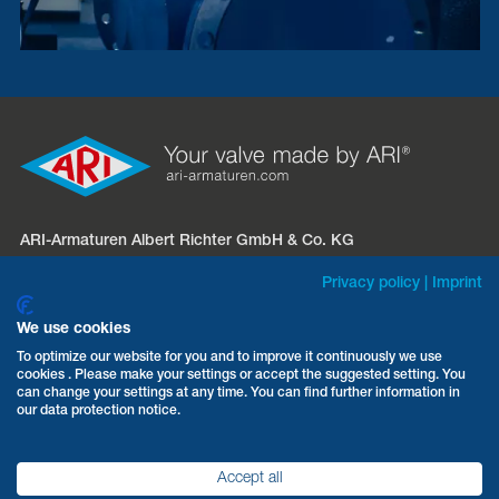
ARI-Armaturen Albert Richter GmbH & Co. KG
Mergelheide 56 – 60
Privacy policy
|
Imprint
D-33758 Schloß Holte-Stukenbrock
We use cookies
Telefon:
+49 5207 994-0
To optimize our website for you and to improve it continuously we use
cookies . Please make your settings or accept the suggested setting. You
Fax: +49 5207 994-297 / -298
can change your settings at any time. You can find further information in
E-Mail:
info.vertrieb@ari-armaturen.com
our data protection notice.
Accept all
AGB
Datenschutz
Impressum