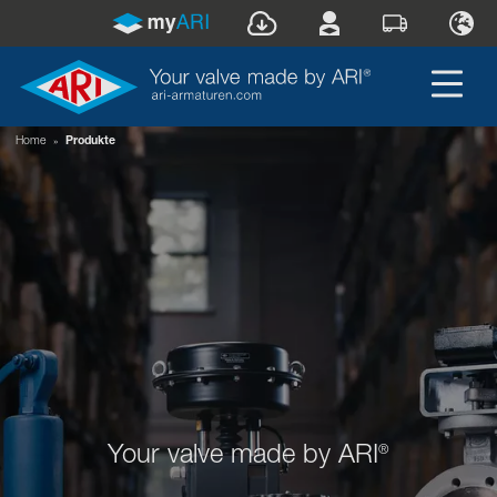
Home
»
Produkte
Your valve made by ARI
®