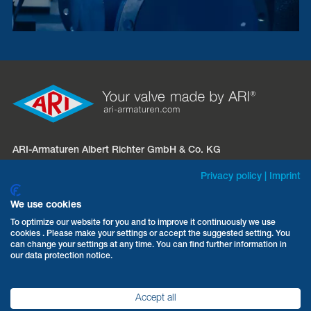
ARI-Armaturen Albert Richter GmbH & Co. KG
Mergelheide 56 – 60
Privacy policy
|
Imprint
D-33758 Schloß Holte-Stukenbrock
We use cookies
Telefon:
+49 5207 994-0
To optimize our website for you and to improve it continuously we use
cookies . Please make your settings or accept the suggested setting. You
Fax: +49 5207 994-297 / -298
can change your settings at any time. You can find further information in
E-Mail:
info.vertrieb@ari-armaturen.com
our data protection notice.
Accept all
AGB
Datenschutz
Impressum