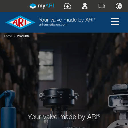
Home
»
Produkte
Your valve made by ARI
®