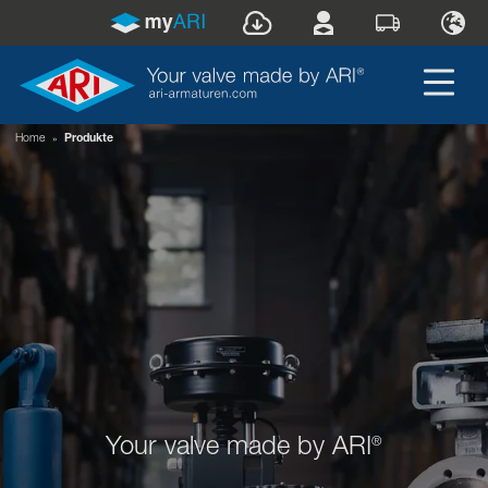
Home
»
Produkte
Your valve made by ARI
®