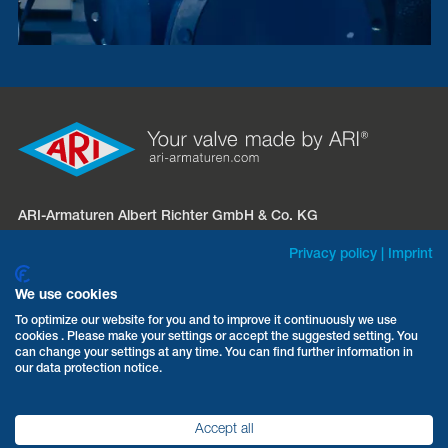
ARI-Armaturen Albert Richter GmbH & Co. KG
Mergelheide 56 – 60
Privacy policy
|
Imprint
D-33758 Schloß Holte-Stukenbrock
We use cookies
Telefon:
+49 5207 994-0
To optimize our website for you and to improve it continuously we use
cookies . Please make your settings or accept the suggested setting. You
Fax: +49 5207 994-297 / -298
can change your settings at any time. You can find further information in
E-Mail:
info.vertrieb@ari-armaturen.com
our data protection notice.
Accept all
AGB
Datenschutz
Impressum